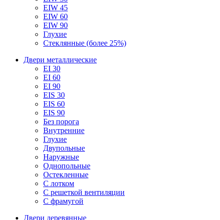
EIW 45
EIW 60
EIW 90
Глухие
Стеклянные (более 25%)
Двери металлические
EI 30
EI 60
EI 90
EIS 30
EIS 60
EIS 90
Без порога
Внутренние
Глухие
Двупольные
Наружные
Однопольные
Остекленные
С лотком
С решеткой вентиляции
С фрамугой
Двери деревянные