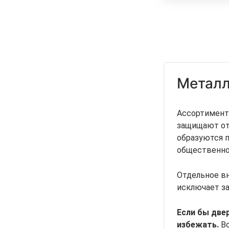
Металл
Ассортимент
защищают от 
образуются п
общественно
Отдельное вн
исключает за
Если бы две
избежать.
В