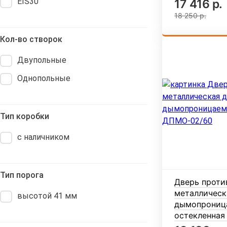
EIS30
17 416 р.
18 250 р.
Кол-во створок
Двупольные
Однопольные
Тип коробки
с наличником
Тип порога
Дверь проти
металлическ
высотой 41 мм
дымопроница
остекленная