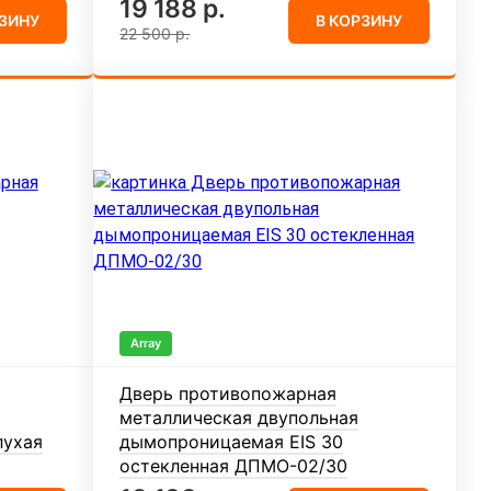
19 188 р.
РЗИНУ
В КОРЗИНУ
22 500 р.
Array
Дверь противопожарная
металлическая двупольная
лухая
дымопроницаемая EIS 30
остекленная ДПМО-02/30