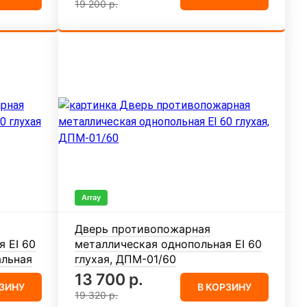
19 200 р.
Array
Дверь противопожарная
 EI 60
металлическая однопольная EI 60
альная
глухая, ДПМ-01/60
13 700 р.
РЗИНУ
В КОРЗИНУ
19 320 р.