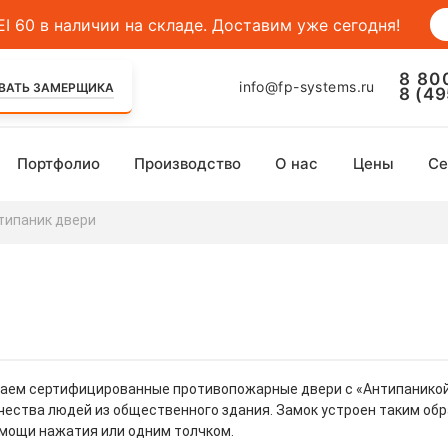
 60 в наличии на складе. Доставим уже сегодня!
8 80
info@fp-systems.ru
ВАТЬ ЗАМЕРЩИКА
8 (4
Портфолио
Производство
О нас
Цены
Се
типаник двери
аем сертифицированные противопожарные двери с «Антипаникой
чества людей из общественного здания. Замок устроен таким обр
омощи нажатия или одним толчком.