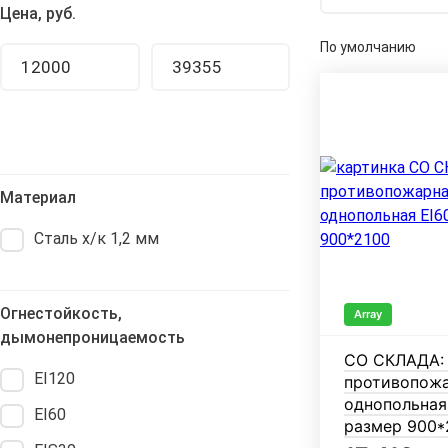
Цена, руб.
По умолчанию
Материал
Сталь х/к 1,2 мм
Огнестойкость,
Array
дымонепроницаемость
СО СКЛАДА:
EI120
противопожа
однопольная
EI60
размер 900*