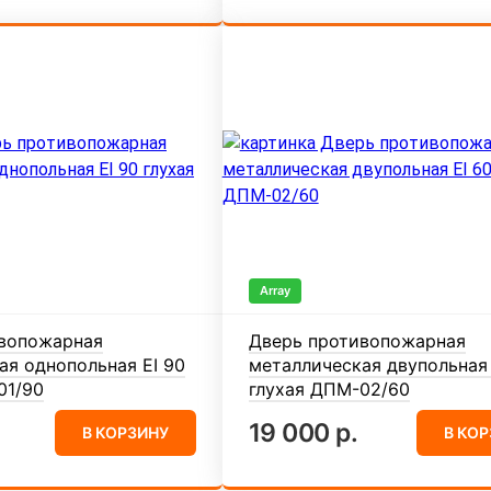
Array
вопожарная
Дверь противопожарная
ая однопольная EI 90
металлическая двупольная 
01/90
глухая ДПМ-02/60
19 000 р.
В КОРЗИНУ
В КО