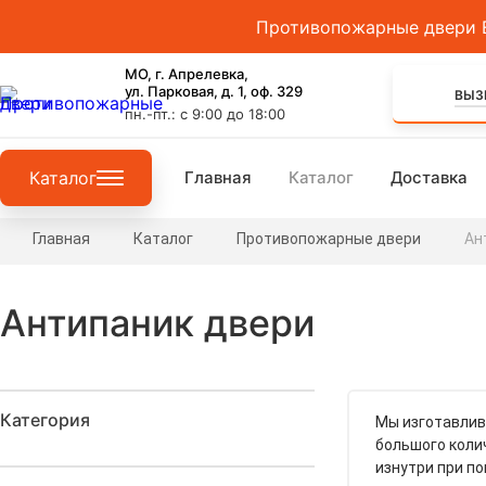
Противопожарные двери EI
МО, г. Апрелевка,
ул. Парковая, д. 1, оф. 329
ВЫЗ
пн.-пт.: с 9:00 до 18:00
Каталог
Главная
Каталог
Доставка
Двери
Главная
Каталог
Противопожарные двери
Ан
Ворота
Антипаник двери
Люки
Фурнитура
Категория
Мы изготавлив
Двери не
большого коли
противопожарные
изнутри при п