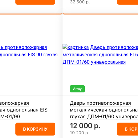
32 500 р.
Array
вопожарная
Дверь противопожарная
ая однопольная EIS
металлическая однопольная
ПМ-01/90
глухая ДПМ-01/60 универс
12 000 р.
В КОРЗИНУ
В КО
19 200 р.