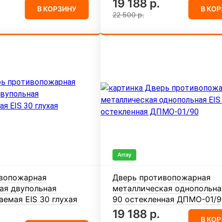
19 188 р.
В КОРЗИНУ
В КО
22 500 р.
Array
вопожарная
Дверь противопожарная
ая двупольная
металлическая однопольна
емая EIS 30 глухая
90 остекленная ДПМО-01/9
19 188 р.
В КО