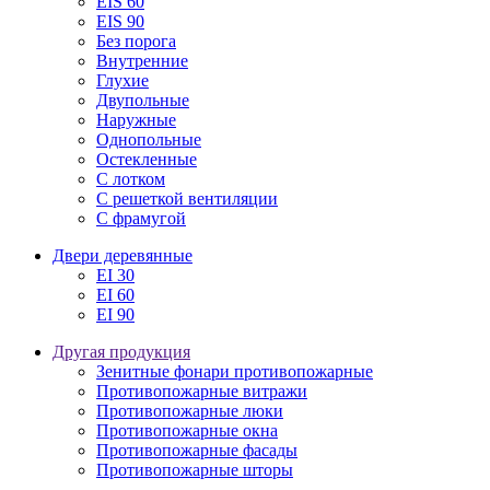
EIS 60
EIS 90
Без порога
Внутренние
Глухие
Двупольные
Наружные
Однопольные
Остекленные
С лотком
С решеткой вентиляции
С фрамугой
Двери деревянные
EI 30
EI 60
EI 90
Другая продукция
Зенитные фонари противопожарные
Противопожарные витражи
Противопожарные люки
Противопожарные окна
Противопожарные фасады
Противопожарные шторы