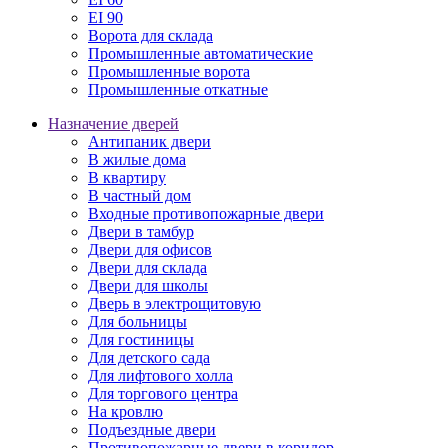
EI 90
Ворота для склада
Промышленные автоматические
Промышленные ворота
Промышленные откатные
Назначение дверей
Антипаник двери
В жилые дома
В квартиру
В частный дом
Входные противопожарные двери
Двери в тамбур
Двери для офисов
Двери для склада
Двери для школы
Дверь в электрощитовую
Для больницы
Для гостиницы
Для детского сада
Для лифтового холла
Для торгового центра
На кровлю
Подъездные двери
Противопожарные двери в коридор