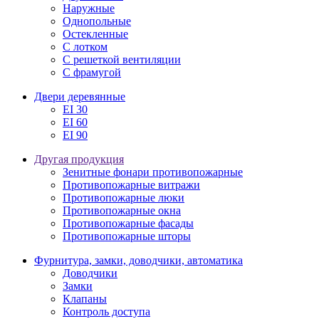
Наружные
Однопольные
Остекленные
С лотком
С решеткой вентиляции
С фрамугой
Двери деревянные
EI 30
EI 60
EI 90
Другая продукция
Зенитные фонари противопожарные
Противопожарные витражи
Противопожарные люки
Противопожарные окна
Противопожарные фасады
Противопожарные шторы
Фурнитура, замки, доводчики, автоматика
Доводчики
Замки
Клапаны
Контроль доступа