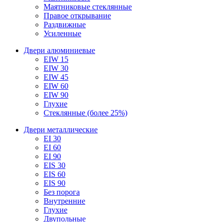
Маятниковые стеклянные
Правое открывание
Раздвижные
Усиленные
Двери алюминиевые
EIW 15
EIW 30
EIW 45
EIW 60
EIW 90
Глухие
Стеклянные (более 25%)
Двери металлические
EI 30
EI 60
EI 90
EIS 30
EIS 60
EIS 90
Без порога
Внутренние
Глухие
Двупольные