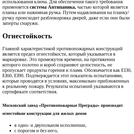
использования ключа. Для обеспечения такого требования
применяется
система Антипаника,
частью которой является
планка или нажимная ручка. Путем надавливания на планку/
ручку происходит разблокировка дверей, даже если они были
заперты снаружи.
Огнестойкость
Главной характеристикой противопожарных конструкций
является предел огнестойкости, который указывается в
маркировке. Это промежуток времени, на протяжении
которого полотно и короб сохраняют целостность, не
пропускает продукты горения и пламя. Обозначается как EI30,
EI60, EI90. Подтверждается этот показатель испытаниями,
которые проводятся в условиях, максимально приближенных
к реальному пожару. Результаты испытаний указываются в
сертификате соответствия.
Московский завод «Противопожарные Преграды» производит
огнестойкие конструкции для жилых домов
в одно- и двупольном исполнении,
с порогом и без него,