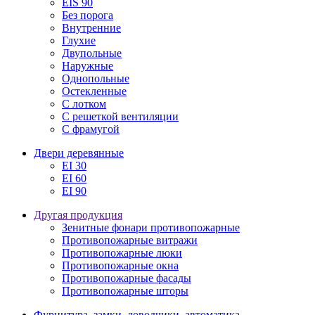
EIS 90
Без порога
Внутренние
Глухие
Двупольные
Наружные
Однопольные
Остекленные
С лотком
С решеткой вентиляции
С фрамугой
Двери деревянные
EI 30
EI 60
EI 90
Другая продукция
Зенитные фонари противопожарные
Противопожарные витражи
Противопожарные люки
Противопожарные окна
Противопожарные фасады
Противопожарные шторы
Фурнитура, замки, доводчики, автоматика