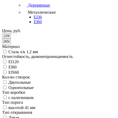
Деревянные
Металлические
EI30
EI60
Цена, руб.
Материал
Сталь х/к 1,2 мм
Огнестойкость, дымонепроницаемость
EI120
EI60
EIS60
Кол-во створок
Двупольные
Однопольные
Тип коробки
с наличником
Тип порога
высотой 41 мм
Тип открывания
Левая