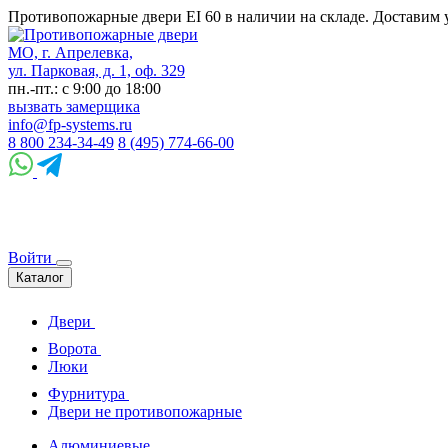
Противопожарные двери EI 60 в наличии на складе. Доставим 
МО, г. Апрелевка,
ул. Парковая, д. 1, оф. 329
пн.-пт.: с 9:00 до 18:00
вызвать замерщика
info@fp-systems.ru
8 800 234-34-49
8 (495) 774-66-00
Войти
Каталог
Двери
Ворота
Люки
Фурнитура
Двери не противопожарные
Алюминиевые