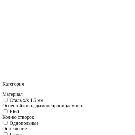
Категория
Материал
Сталь х/к 1,5 мм
Огнестойкость, дымонепроницаемость
EI60
Кол-во створок
Однопольные
Остекление
Глухая