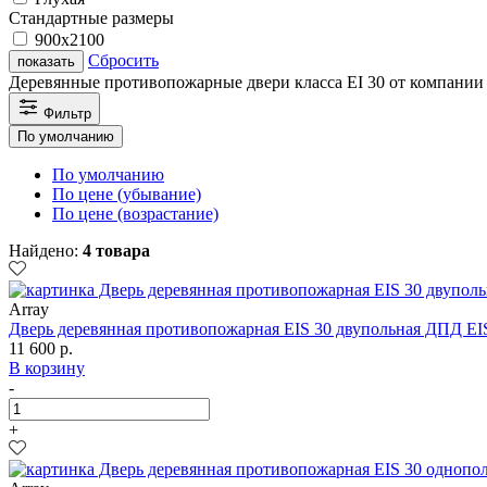
Стандартные размеры
900х2100
Сбросить
показать
Деревянные противопожарные двери класса EI 30 от компании 
Фильтр
По умолчанию
По умолчанию
По цене (убывание)
По цене (возрастание)
Найдено:
4 товара
Array
Дверь деревянная противопожарная EIS 30 двупольная ДПД EIS
11 600 р.
В корзину
-
+