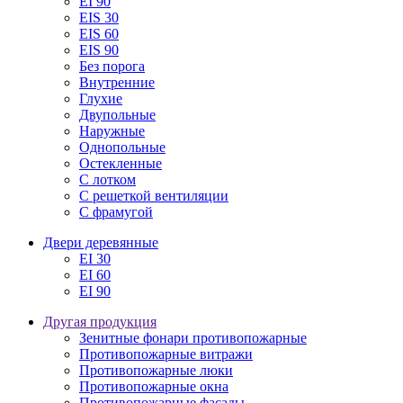
EI 90
EIS 30
EIS 60
EIS 90
Без порога
Внутренние
Глухие
Двупольные
Наружные
Однопольные
Остекленные
С лотком
С решеткой вентиляции
С фрамугой
Двери деревянные
EI 30
EI 60
EI 90
Другая продукция
Зенитные фонари противопожарные
Противопожарные витражи
Противопожарные люки
Противопожарные окна
Противопожарные фасады