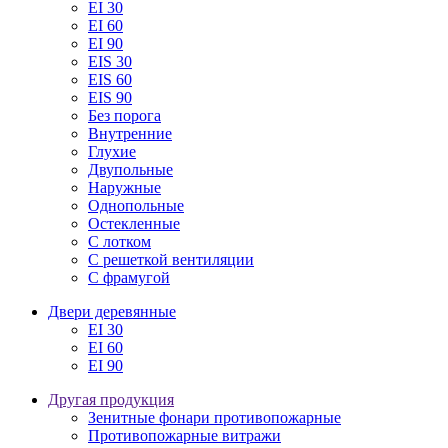
EI 30
EI 60
EI 90
EIS 30
EIS 60
EIS 90
Без порога
Внутренние
Глухие
Двупольные
Наружные
Однопольные
Остекленные
С лотком
С решеткой вентиляции
С фрамугой
Двери деревянные
EI 30
EI 60
EI 90
Другая продукция
Зенитные фонари противопожарные
Противопожарные витражи