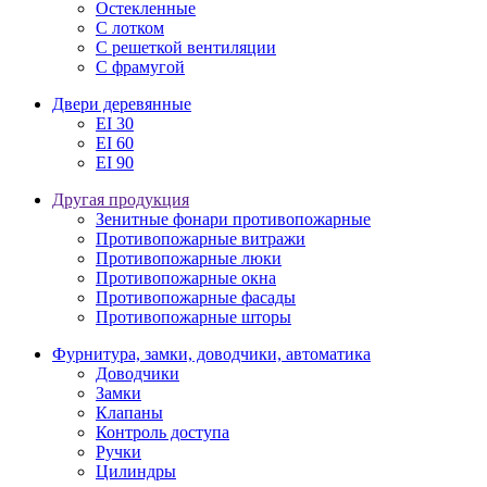
Остекленные
С лотком
С решеткой вентиляции
С фрамугой
Двери деревянные
EI 30
EI 60
EI 90
Другая продукция
Зенитные фонари противопожарные
Противопожарные витражи
Противопожарные люки
Противопожарные окна
Противопожарные фасады
Противопожарные шторы
Фурнитура, замки, доводчики, автоматика
Доводчики
Замки
Клапаны
Контроль доступа
Ручки
Цилиндры