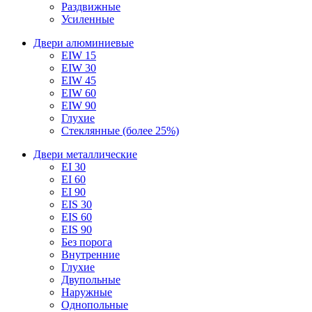
Раздвижные
Усиленные
Двери алюминиевые
EIW 15
EIW 30
EIW 45
EIW 60
EIW 90
Глухие
Стеклянные (более 25%)
Двери металлические
EI 30
EI 60
EI 90
EIS 30
EIS 60
EIS 90
Без порога
Внутренние
Глухие
Двупольные
Наружные
Однопольные