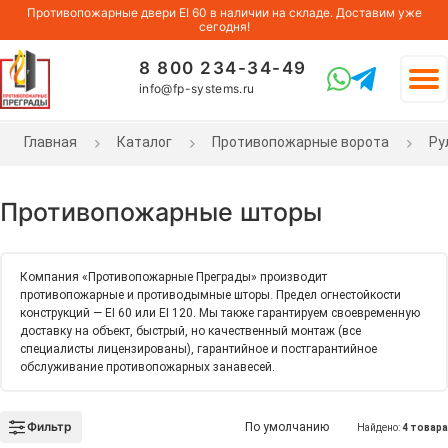
Противопожарные двери EI 60 в наличии на складе. Доставим уже
сегодня!
8 800 234-34-49
info@fp-systems.ru
Главная
Каталог
Противопожарные ворота
Ру
Противопожарные шторы
Компания «Противопожарные Преграды» производит
противопожарные и противодымные шторы. Предел огнестойкости
конструкций — EI 60 или EI 120. Мы также гарантируем своевременную
доставку на объект, быстрый, но качественный монтаж (все
специалисты лицензированы), гарантийное и постгарантийное
обслуживание противопожарных занавесей.
Фильтр
По умолчанию
Найдено:
4 товара