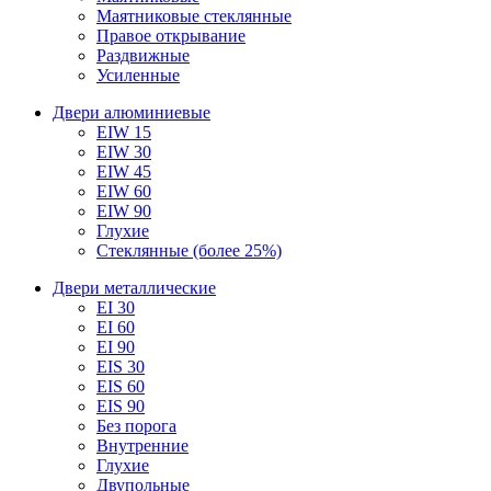
Маятниковые стеклянные
Правое открывание
Раздвижные
Усиленные
Двери алюминиевые
EIW 15
EIW 30
EIW 45
EIW 60
EIW 90
Глухие
Стеклянные (более 25%)
Двери металлические
EI 30
EI 60
EI 90
EIS 30
EIS 60
EIS 90
Без порога
Внутренние
Глухие
Двупольные