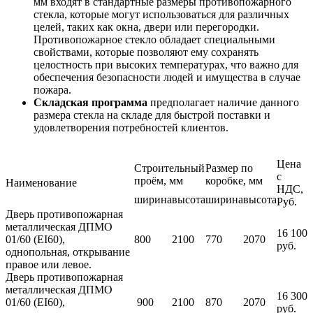
мм входят в стандартные размеры противопожарного
стекла, которые могут использоваться для различных
целей, таких как окна, двери или перегородки.
Противопожарное стекло обладает специальными
свойствами, которые позволяют ему сохранять
целостность при высоких температурах, что важно для
обеспечения безопасности людей и имущества в случае
пожара.
Складская программа
предполагает наличие данного
размера стекла на складе для быстрой поставки и
удовлетворения потребностей клиентов.
Цена
Строительный
Размер по
с
проём, мм
коробке, мм
Наименование
НДС,
ширина
высота
ширина
высота
Руб.
Дверь противопожарная
металлическая ДПМО
16 100
01/60 (EI60),
800
2100
770
2070
руб.
однопольная, открывание
правое или левое.
Дверь противопожарная
металлическая ДПМО
16 300
01/60 (EI60),
900
2100
870
2070
руб.