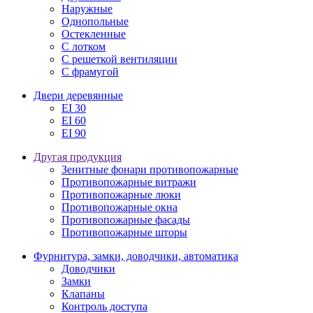
Наружные
Однопольные
Остекленные
С лотком
С решеткой вентиляции
С фрамугой
Двери деревянные
EI 30
EI 60
EI 90
Другая продукция
Зенитные фонари противопожарные
Противопожарные витражи
Противопожарные люки
Противопожарные окна
Противопожарные фасады
Противопожарные шторы
Фурнитура, замки, доводчики, автоматика
Доводчики
Замки
Клапаны
Контроль доступа