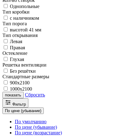
Кол-во створок
Однопольные
Тип коробки
с наличником
Тип порога
высотой 41 мм
Тип открывания
Левая
Правая
Остекление
Глухая
Решетка вентиляции
Без решётки
Стандартные размеры
900х2100
1000х2100
Сбросить
показать
Фильтр
По цене (убывание)
По умолчанию
По цене (убывание)
По цене (возрастание)