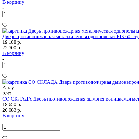
В корзину
-
+
Дверь противопожарная металлическая однопольная EIS 60 гл
19 188 р.
22 500 р.
В корзину
-
+
Array
Хит
СО СКЛАДА Дверь противопожарная дымонепроницаемая метал
18 650 р.
20 083 р.
В корзину
-
+