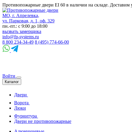
Противопожарные двери EI 60 в наличии на складе. Доставим 
МО, г. Апрелевка,
ул. Парковая, д. 1, оф. 329
пн.-пт.: с 9:00 до 18:00
вызвать замерщика
info@fp-systems.ru
8 800 234-34-49
8 (495) 774-66-00
Войти
Каталог
Двери
Ворота
Люки
Фурнитура
Двери не противопожарные
Алюминиевые