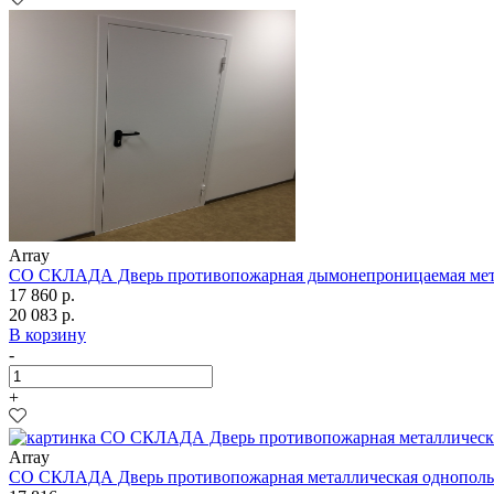
Array
СО СКЛАДА Дверь противопожарная дымонепроницаемая метал
17 860 р.
20 083 р.
В корзину
-
+
Array
СО СКЛАДА Дверь противопожарная металлическая однопольн