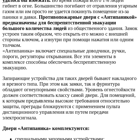
удалось бы избежать.
Во время пожара всего 1% людей
гибнет в огне. Большинство погибают от отравления угарным
газом или им просто не удается покинуть помещение из-за
паники и давки.
Противопожарные двери с «Антипаникой»
предназначены для беспрепятственной эвакуации
большого количества людей
из общественного здания. Замок
устроен таким образом, что открыть его можно с внешней
стороны ключом, а изнутри при помощи нажатия или одним
толчком.
«Антипаника» включает специальные доводчики, ручки,
пороги, регуляторы открывания. Все эти элементы в
комплексе способны обеспечить беспрепятственную
эвакуацию.
Запирающие устройства для таких дверей бывают накладного
и врезного типа. При этом как замки, так и фурнитура
обладают огнеупорными свойствами. Уровень огнестойкости
должен соответствовать классу самой двери. Для помещений,
к которым предъявлены высокие требования относительно
защиты, преграды блокируются с применением пульта
дистанционного управления или путем передачи
электросигнала.
Двери «Антипаника» комплектуются:
специальными запорными устройствами;