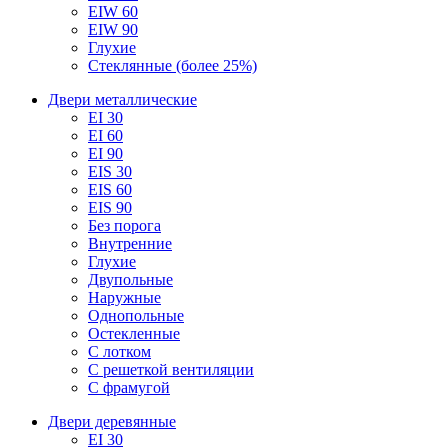
EIW 60
EIW 90
Глухие
Стеклянные (более 25%)
Двери металлические
EI 30
EI 60
EI 90
EIS 30
EIS 60
EIS 90
Без порога
Внутренние
Глухие
Двупольные
Наружные
Однопольные
Остекленные
С лотком
С решеткой вентиляции
С фрамугой
Двери деревянные
EI 30