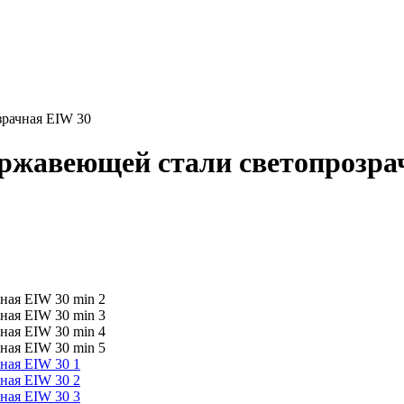
зрачная EIW 30
ержавеющей стали светопрозра