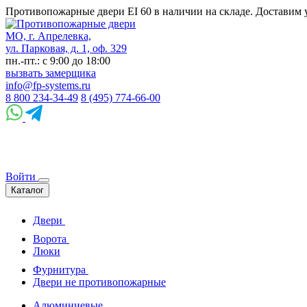
Противопожарные двери EI 60 в наличии на складе. Доставим 
МО, г. Апрелевка,
ул. Парковая, д. 1, оф. 329
пн.-пт.: с 9:00 до 18:00
вызвать замерщика
info@fp-systems.ru
8 800 234-34-49
8 (495) 774-66-00
Войти
Каталог
Двери
Ворота
Люки
Фурнитура
Двери не противопожарные
Алюминиевые