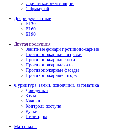
С решеткой вентиляции
С фрамугой
Двери деревянные
EI 30
EI 60
EI 90
Другая продукция
Зенитные фонари противопожарные
Противопожарные витражи
Противопожарные люки
Противопожарные окна
Противопожарные фасады
Противопожарные шторы
Фурнитура, замки, доводчики, автоматика
Доводчики
Замки
Клапаны
Контроль доступа
Ручки
Цилиндры
Материалы