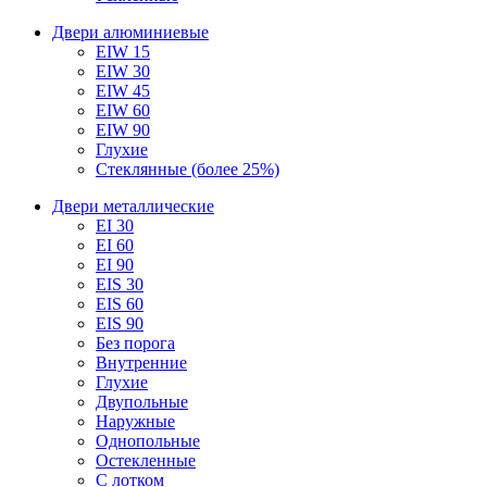
Двери алюминиевые
EIW 15
EIW 30
EIW 45
EIW 60
EIW 90
Глухие
Стеклянные (более 25%)
Двери металлические
EI 30
EI 60
EI 90
EIS 30
EIS 60
EIS 90
Без порога
Внутренние
Глухие
Двупольные
Наружные
Однопольные
Остекленные
С лотком