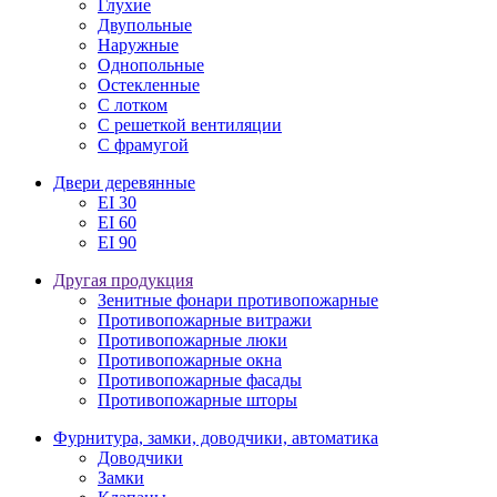
Глухие
Двупольные
Наружные
Однопольные
Остекленные
С лотком
С решеткой вентиляции
С фрамугой
Двери деревянные
EI 30
EI 60
EI 90
Другая продукция
Зенитные фонари противопожарные
Противопожарные витражи
Противопожарные люки
Противопожарные окна
Противопожарные фасады
Противопожарные шторы
Фурнитура, замки, доводчики, автоматика
Доводчики
Замки