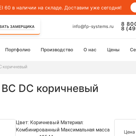
 60 в наличии на складе. Доставим уже сегодня!
8 80
info@fp-systems.ru
ВАТЬ ЗАМЕРЩИКА
8 (4
Портфолио
Производство
О нас
Цены
Се
C коричневый
 BC DC коричневый
Цвет: Коричневый Материал:
Комбинированный Максимальная масса
Цена 