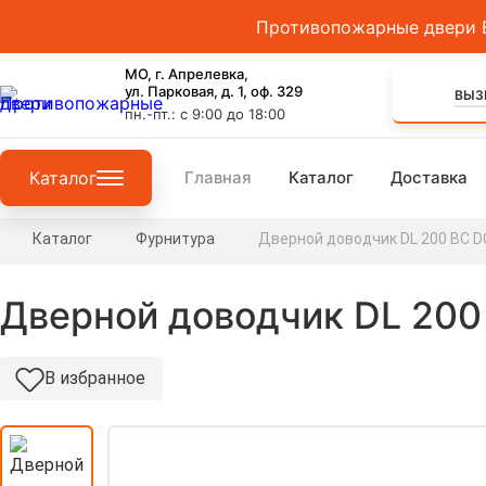
Противопожарные двери EI
МО, г. Апрелевка,
ул. Парковая, д. 1, оф. 329
ВЫЗ
пн.-пт.: с 9:00 до 18:00
Каталог
Главная
Каталог
Доставка
Двери
Каталог
Фурнитура
Дверной доводчик DL 200 BC D
Ворота
Дверной доводчик DL 200
Люки
В избранное
Фурнитура
Двери не
противопожарные