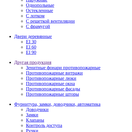
Однопольные
Остекленные
С лотком
С решеткой вентиляции
С фрамугой
Двери деревянные
EI 30
EI 60
EI 90
Другая продукция
Зенитные фонари противопожарные
Противопожарные витражи
Противопожарные люки
Противопожарные окна
Противопожарные фасады
Противопожарные шторы
Фурнитура, замки, доводчики, автоматика
Доводчики
Замки
Клапаны
Контроль доступа
Ручки