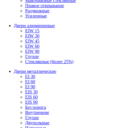
Маятниковые стеклянные
Правое открывание
Раздвижные
Усиленные
Двери алюминиевые
EIW 15
EIW 30
EIW 45
EIW 60
EIW 90
Глухие
Стеклянные (более 25%)
Двери металлические
EI 30
EI 60
EI 90
EIS 30
EIS 60
EIS 90
Без порога
Внутренние
Глухие
Двупольные
Наружные