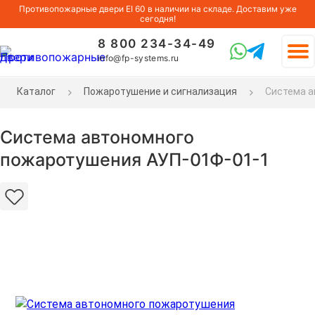
Противопожарные двери EI 60 в наличии на складе. Доставим уже
сегодня!
8 800 234-34-49
info@fp-systems.ru
Каталог
Пожаротушение и сигнализация
Система а
Система автономного
пожаротушения АУП-01Ф-01-1