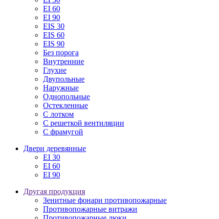
EI 60
EI 90
EIS 30
EIS 60
EIS 90
Без порога
Внутренние
Глухие
Двупольные
Наружные
Однопольные
Остекленные
С лотком
С решеткой вентиляции
С фрамугой
Двери деревянные
EI 30
EI 60
EI 90
Другая продукция
Зенитные фонари противопожарные
Противопожарные витражи
Противопожарные люки