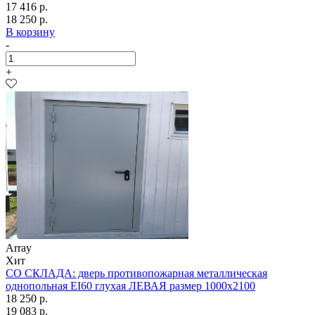
17 416 р.
18 250 р.
В корзину
-
+
Array
Хит
СО СКЛАДА: дверь противопожарная металлическая
однопольная EI60 глухая ЛЕВАЯ размер 1000х2100
18 250 р.
19 083 р.