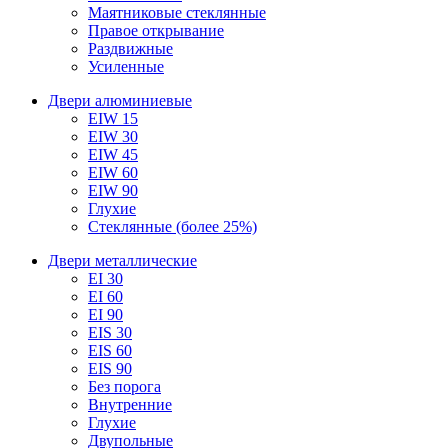
Маятниковые стеклянные
Правое открывание
Раздвижные
Усиленные
Двери алюминиевые
EIW 15
EIW 30
EIW 45
EIW 60
EIW 90
Глухие
Стеклянные (более 25%)
Двери металлические
EI 30
EI 60
EI 90
EIS 30
EIS 60
EIS 90
Без порога
Внутренние
Глухие
Двупольные