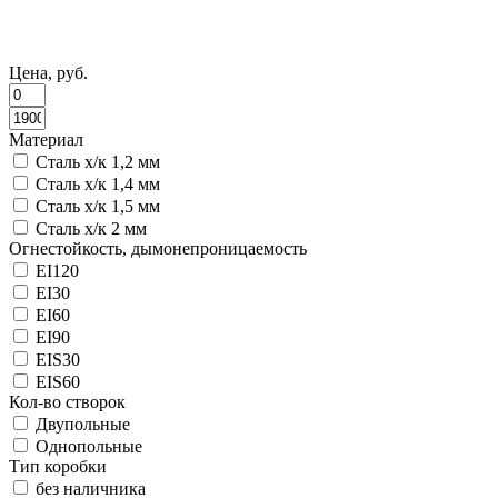
Цена, руб.
Материал
Сталь х/к 1,2 мм
Сталь х/к 1,4 мм
Сталь х/к 1,5 мм
Сталь х/к 2 мм
Огнестойкость, дымонепроницаемость
EI120
EI30
EI60
EI90
EIS30
EIS60
Кол-во створок
Двупольные
Однопольные
Тип коробки
без наличника