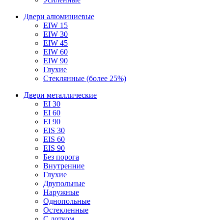
Двери алюминиевые
EIW 15
EIW 30
EIW 45
EIW 60
EIW 90
Глухие
Стеклянные (более 25%)
Двери металлические
EI 30
EI 60
EI 90
EIS 30
EIS 60
EIS 90
Без порога
Внутренние
Глухие
Двупольные
Наружные
Однопольные
Остекленные
С лотком