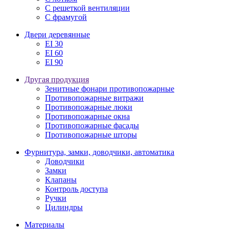
С решеткой вентиляции
С фрамугой
Двери деревянные
EI 30
EI 60
EI 90
Другая продукция
Зенитные фонари противопожарные
Противопожарные витражи
Противопожарные люки
Противопожарные окна
Противопожарные фасады
Противопожарные шторы
Фурнитура, замки, доводчики, автоматика
Доводчики
Замки
Клапаны
Контроль доступа
Ручки
Цилиндры
Материалы