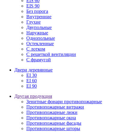
EIS 60
EIS 90
Без порога
Внутренние
Глухие
Двупольные
Наружные
Однопольные
Остекленные
С лотком
С решеткой вентиляции
С фрамугой
Двери деревянные
EI 30
EI 60
EI 90
Другая продукция
Зенитные фонари противопожарные
Противопожарные витражи
Противопожарные люки
Противопожарные окна
Противопожарные фасады
Противопожарные шторы