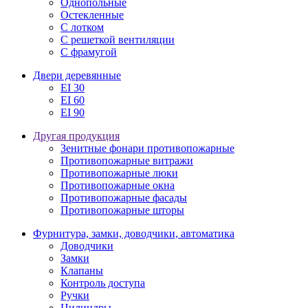
Однопольные
Остекленные
С лотком
С решеткой вентиляции
С фрамугой
Двери деревянные
EI 30
EI 60
EI 90
Другая продукция
Зенитные фонари противопожарные
Противопожарные витражи
Противопожарные люки
Противопожарные окна
Противопожарные фасады
Противопожарные шторы
Фурнитура, замки, доводчики, автоматика
Доводчики
Замки
Клапаны
Контроль доступа
Ручки
Цилиндры