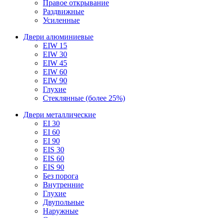
Правое открывание
Раздвижные
Усиленные
Двери алюминиевые
EIW 15
EIW 30
EIW 45
EIW 60
EIW 90
Глухие
Стеклянные (более 25%)
Двери металлические
EI 30
EI 60
EI 90
EIS 30
EIS 60
EIS 90
Без порога
Внутренние
Глухие
Двупольные
Наружные