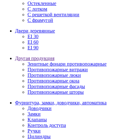
Остекленные
С лотком
С решеткой вентиляции
С фрамугой
Двери деревянные
EI 30
EI 60
EI 90
Другая продукция
Зенитные фонари противопожарные
Противопожарные витражи
Противопожарные люки
Противопожарные окна
Противопожарные фасады
Противопожарные шторы
Фурнитура, замки, доводчики, автоматика
Доводчики
Замки
Клапаны
Контроль доступа
Ручки
Цилиндры