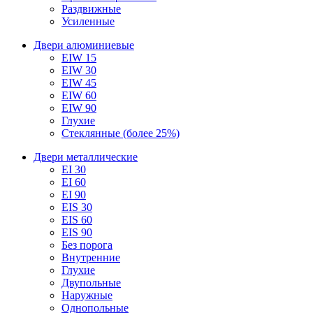
Раздвижные
Усиленные
Двери алюминиевые
EIW 15
EIW 30
EIW 45
EIW 60
EIW 90
Глухие
Стеклянные (более 25%)
Двери металлические
EI 30
EI 60
EI 90
EIS 30
EIS 60
EIS 90
Без порога
Внутренние
Глухие
Двупольные
Наружные
Однопольные