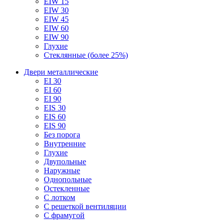
EIW 15
EIW 30
EIW 45
EIW 60
EIW 90
Глухие
Стеклянные (более 25%)
Двери металлические
EI 30
EI 60
EI 90
EIS 30
EIS 60
EIS 90
Без порога
Внутренние
Глухие
Двупольные
Наружные
Однопольные
Остекленные
С лотком
С решеткой вентиляции
С фрамугой