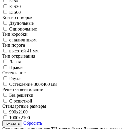
EI60
EIS30
EIS60
Кол-во створок
Двупольные
Однопольные
Тип коробки
с наличником
Тип порога
высотой 41 мм
Тип открывания
Левая
Правая
Остекление
Глухая
Остекление 300х400 мм
Решетка вентиляции
Без решётки
С решеткой
Стандартные размеры
900х2100
1000х2100
Сбросить
показать
Огнеупорные двери для ТЦ могут быть: Деревянные, класса